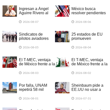
Ingresan a Ángel
México busca
Aguirre Rivero al
resolver pendientes
Altiplano por
del T-MEC antes de
presunta
2026: Concamin
2026-08-07
2026-08-06
destrucción de
evidencias de caso
Ayotzinapa
Sindicatos de
25 estados de EU
pilotos aviadores
promueven
piden a la SE
demanda colectiva
incluirlos en
por nuevos
2026-08-05
2026-08-04
negociaciones del
aranceles de Trump
T-MEC
El T-MEC, ventaja
El T-MEC, ventaja
de México frente a la
de México frente a la
guerra de aranceles
guerra de aranceles
2026-08-03
2026-08-02
Por falla, UNAM
Sheinbaum pide a
repetirá 58 mil
EE.UU no usar a
exámenes de forma
México en campaña
presencial
electoral
2026-08-01
2026-07-31