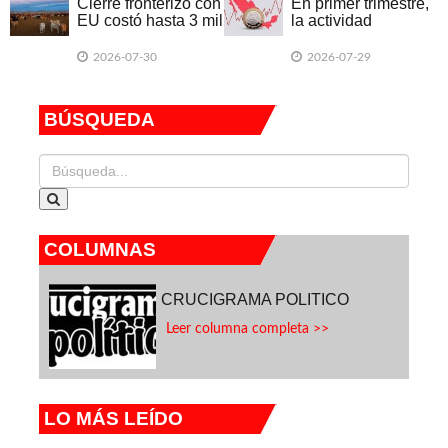
Cierre fronterizo con
En primer trimestre,
EU costó hasta 3 mil
la actividad
mdd a ganadería
económica declinó
en 20 entidades
2026-07-30
2026-07-29
federativas
BÚSQUEDA
COLUMNAS
CRUCIGRAMA POLITICO
Leer columna completa >>
LO MÁS LEÍDO