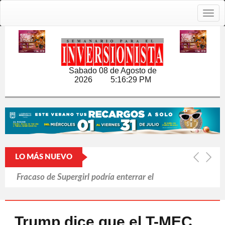
Togg
navig
Sabado 08 de Agosto de
2026
5:16:30 PM
LO MÁS NUEVO
Fracaso de Supergirl podría enterrar el
universo cinematográfico de DC
La ola de calor de junio causó 9.600
Trump dice que el T-MEC
muertes en Alemania