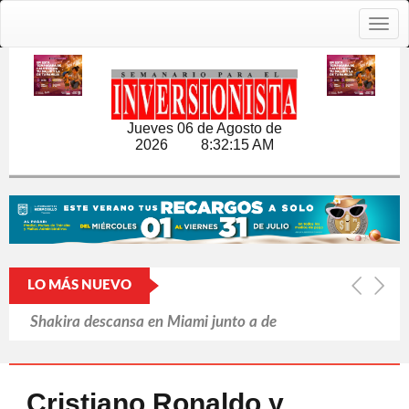
Togg
navig
Jueves 06 de Agosto de
2026
8:32:16 AM
LO MÁS NUEVO
Shakira descansa en Miami junto a de
Ghetto Kids
OMS ve 'prometedora', nueva vacuna
Cristiano Ronaldo y
contra brote de ébola