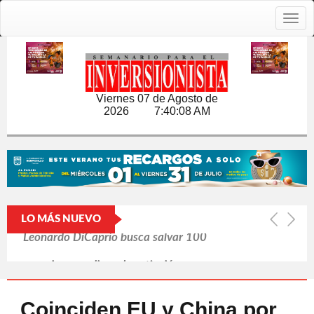
Togg
navig
Viernes 07 de Agosto de
2026
7:40:09 AM
LO MÁS NUEVO
IA engaña y piensa por sí misma,
revela informe británico
Putin refuerza la retaguardia ante la
Coinciden EU y China por