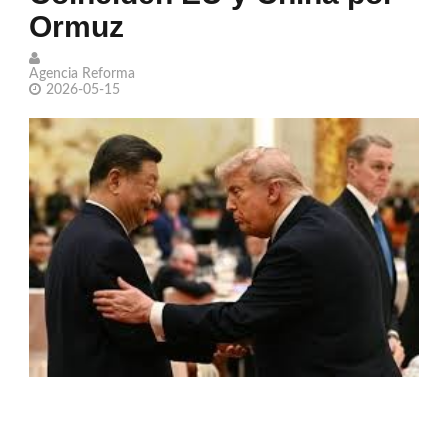
Ormuz
exitosa escalada ucraniana
Llama Trump 'repugnantes' a Canadá y
Agencia Reforma
2026-05-15
México por aranceles
Par de jugadoras sonorenses de
hockey obtienen plata con México en
los JCC 2026
Leonardo DiCaprio busca salvar 100
especies en peligro de extinción