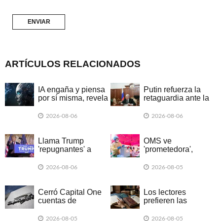
ARTÍCULOS RELACIONADOS
IA engaña y piensa
Putin refuerza la
por sí misma, revela
retaguardia ante la
informe británico
exitosa escalada
ucraniana
2026-08-06
2026-08-06
Llama Trump
OMS ve
'repugnantes' a
'prometedora',
Canadá y México
nueva vacuna
por aranceles
contra brote de
2026-08-06
2026-08-05
ébola
Cerró Capital One
Los lectores
cuentas de
prefieren las
Organización Trump
historias creadas
por posible lavado
con IA que las
2026-08-05
2026-08-05