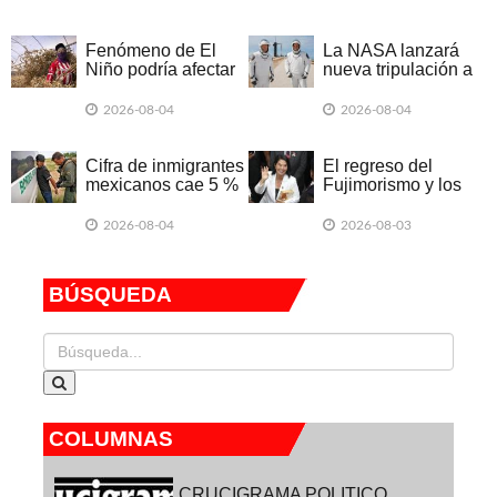
de dinero
escritas por
humanos
Fenómeno de El
La NASA lanzará
Niño podría afectar
nueva tripulación a
el empleo en
la EEI para probar
Latinoamérica
nuevos trajes
2026-08-04
2026-08-04
Cifra de inmigrantes
El regreso del
mexicanos cae 5 %
Fujimorismo y los
en EU por primera
desafíos de Keiko
vez desde 1980
2026-08-04
2026-08-03
BÚSQUEDA
COLUMNAS
CRUCIGRAMA POLITICO