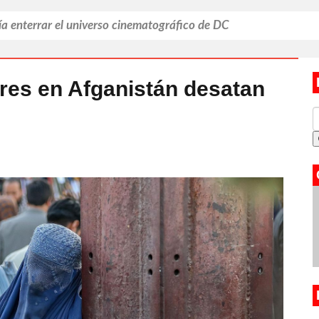
causó 9.600 muertes en Alemania
es: un tabú que da señales de romperse
 de EEUU a empresa argentina
res en Afganistán desatan
a Leagues Cup
ía enterrar el universo cinematográfico de DC