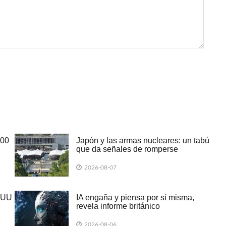
600
Japón y las armas nucleares: un tabú
que da señales de romperse
2026-08-07
EUU
IA engaña y piensa por sí misma,
revela informe británico
2026-08-06