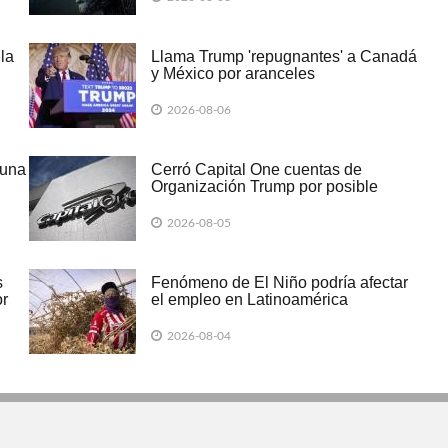
 la
Llama Trump 'repugnantes' a Canadá
y México por aranceles
2026-08-06
cuna
Cerró Capital One cuentas de
Organización Trump por posible
lavado de dinero
2026-08-05
s
Fenómeno de El Niño podría afectar
or
el empleo en Latinoamérica
2026-08-04
SIONISTA" edición Sonora, Boulevard Rodríguez #20, colonia Centro, He