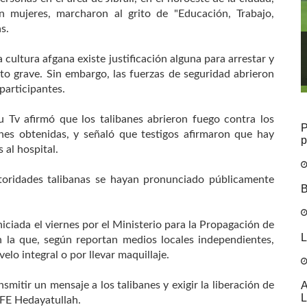
n mujeres, marcharon al grito de "Educación, Trabajo,
s.
a cultura afgana existe justificación alguna para arrestar y
ito grave. Sin embargo, las fuerzas de seguridad abrieron
participantes.
 Tv afirmó que los talibanes abrieron fuego contra los
P
nes obtenidas, y señaló que testigos afirmaron que hay
p
 al hospital.
oridades talibanas se hayan pronunciado públicamente
B
niciada el viernes por el Ministerio para la Propagación de
L
n la que, según reportan medios locales independientes,
elo integral o por llevar maquillaje.
A
mitir un mensaje a los talibanes y exigir la liberación de
L
EFE Hedayatullah.