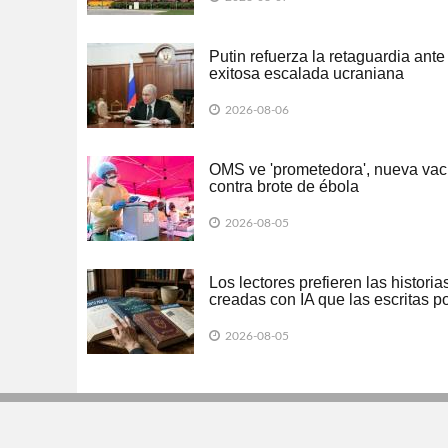
Putin refuerza la retaguardia ante
exitosa escalada ucraniana
2026-08-06
OMS ve 'prometedora', nueva va
contra brote de ébola
2026-08-05
Los lectores prefieren las historia
creadas con IA que las escritas p
humanos
2026-08-05
Todos los derechos reservados. Semanario para "EL INVER
121694. Contacto: contacto@inversionistasonora.com