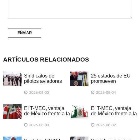
ARTÍCULOS RELACIONADOS
Sindicatos de
25 estados de EU
pilotos aviadores
promueven
piden a la SE
demanda colectiva
incluirlos en
por nuevos
2026-08-05
2026-08-04
negociaciones del
aranceles de Trump
T-MEC
El T-MEC, ventaja
El T-MEC, ventaja
de México frente a la
de México frente a la
guerra de aranceles
guerra de aranceles
2026-08-03
2026-08-02