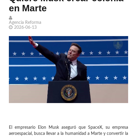
en Marte
Organización Trump por posible
lavado de dinero
Agencia Reforma
2026-06-13
Los lectores prefieren las historias
creadas con IA que las escritas por
humanos
Bravos da la cara por la Liga MX en la
Leagues Cup
Shakira descansa en Miami junto a de
Ghetto Kids
El empresario Elon Musk aseguró que SpaceX, su empresa
aeroespacial, busca llevar a la humanidad a Marte y convertir la