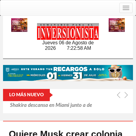
Togg
navig
Jueves 06 de Agosto de
2026
7:22:59 AM
LO MÁS NUEVO
OMS ve 'prometedora', nueva vacuna
contra brote de ébola
Cerró Capital One cuentas de
Quiere Musk crear colonia