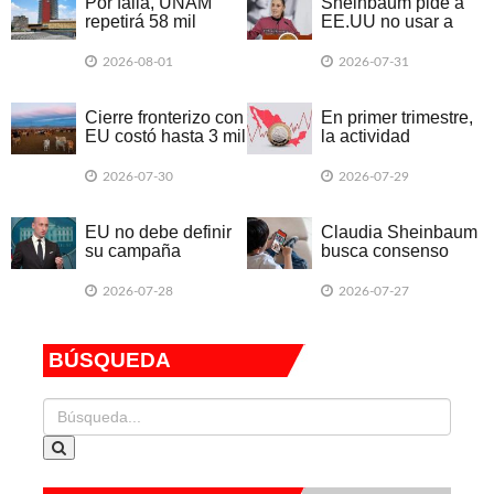
Por falla, UNAM
Sheinbaum pide a
repetirá 58 mil
EE.UU no usar a
exámenes de forma
México en campaña
presencial
electoral
2026-08-01
2026-07-31
Cierre fronterizo con
En primer trimestre,
EU costó hasta 3 mil
la actividad
mdd a ganadería
económica declinó
en 20 entidades
2026-07-30
2026-07-29
federativas
EU no debe definir
Claudia Sheinbaum
su campaña
busca consenso
electoral en torno a
para regular el uso
México, dice
de celulares y redes
2026-07-28
2026-07-27
Sheinbaum tras
sociales entre
dichos de Miller
menores de edad
BÚSQUEDA