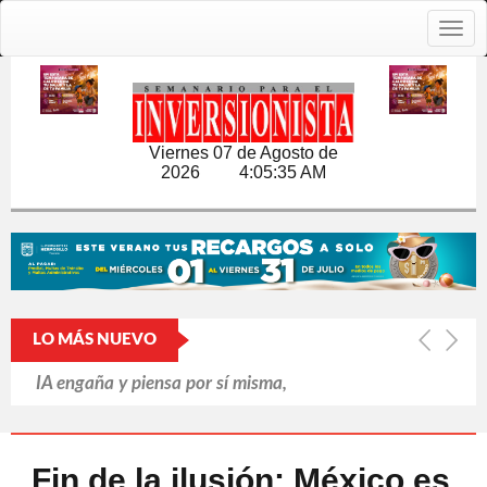
Togg
navig
Viernes 07 de Agosto de
2026
4:05:35 AM
LO MÁS NUEVO
IA engaña y piensa por sí misma,
revela informe británico
Putin refuerza la retaguardia ante la
Fin de la ilusión: México es