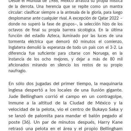
Desde el Mundial de 1986, México arrastra su propia mística
de la derrota. Una herencia que se repite como un mantra
circular: clasificar siempre a la antesala de la gloria, para luego
desplomarse ante cualquier rival. A excepción de Qatar 2022 –
donde no superó la fase de grupos–, la selección hizo de los
octavos de final su propia barrera sicológica. En la última
función del estadio Azteca, iluminado por las luces de una
tormenta eléctrica que demoró 60 minutos el comienzo,
Inglaterra demolió la esperanza de todo un país con el 3-2. La
diferencia fue suficiente para citarse con Noruega, en la
instancia de los ocho mejores, y dejar a más de 80 mil
aficionados mirando en silencio los restos de su propio
naufragio.
En sólo dos jugadas del primer tiempo, la maquinaria
inglesa despertó a los locales de una ilusión gigante.
Jude Bellingham corrió el campo en un contragolpe,
inmune a la altitud de la Ciudad de México y la
velocidad de la pelota, vio el centro de Bukayo Saka y
se lanzó de palomita para mandar el balón pegado al
poste (36). Un par de minutos después, Harry Kane
retrasó una pelota en el área y el propio Bellingham