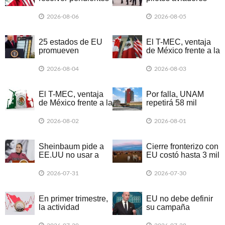
del T-MEC antes de
piden a la SE
2026: Concamin
incluirlos en
2026-08-06
2026-08-05
negociaciones del
T-MEC
25 estados de EU
El T-MEC, ventaja
promueven
de México frente a la
demanda colectiva
guerra de aranceles
por nuevos
2026-08-04
2026-08-03
aranceles de Trump
El T-MEC, ventaja
Por falla, UNAM
de México frente a la
repetirá 58 mil
guerra de aranceles
exámenes de forma
presencial
2026-08-02
2026-08-01
Sheinbaum pide a
Cierre fronterizo con
EE.UU no usar a
EU costó hasta 3 mil
México en campaña
mdd a ganadería
electoral
2026-07-31
2026-07-30
En primer trimestre,
EU no debe definir
la actividad
su campaña
económica declinó
electoral en torno a
en 20 entidades
México, dice