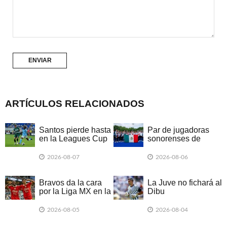
ARTÍCULOS RELACIONADOS
Santos pierde hasta
Par de jugadoras
en la Leagues Cup
sonorenses de
hockey obtienen
plata con México en
2026-08-07
2026-08-06
los JCC 2026
Bravos da la cara
La Juve no fichará al
por la Liga MX en la
Dibu
Leagues Cup
2026-08-05
2026-08-04