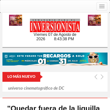
Togg
navig
Viernes 07 de Agosto de
2026
8:43:39 PM
LO MÁS NUEVO
La ola de calor de junio causó 9.600
muertes en Alemania
Japón y las armas nucleares: un tabú
"Quedar fuera de la liguilla