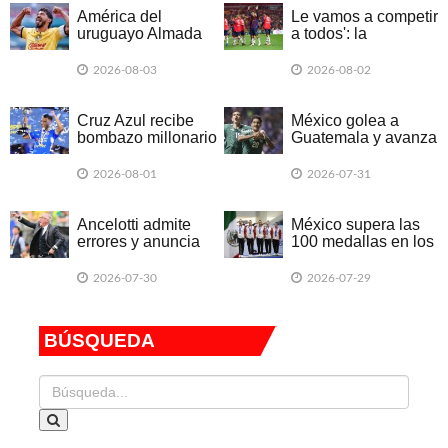
América del
Le vamos a competir
uruguayo Almada
a todos': la
golea al Santos
advertencia de
Laguna
Miguel Herrera tras
2026-08-03
2026-08-02
ganarle al campeón
Cruz Azul
Cruz Azul recibe
México golea a
bombazo millonario
Guatemala y avanza
por Erik Lira
con paso perfecto a
los cuartos de final
2026-08-01
2026-07-31
del Premundial Sub-
20
Ancelotti admite
México supera las
errores y anuncia
100 medallas en los
renovación con
XXV
nuevas figuras
Centroamericanos y
2026-07-30
2026-07-29
del Caribe
BÚSQUEDA