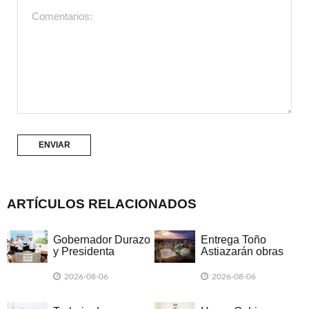
ARTÍCULOS RELACIONADOS
Gobernador Durazo
Entrega Toño
y Presidenta
Astiazarán obras
Sheinbaum hacen
ganadoras del
justicia al Río
presupuesto
2026-08-06
2026-08-06
Sonora con inicio
CRECES en
del Hospital
Montecarlo