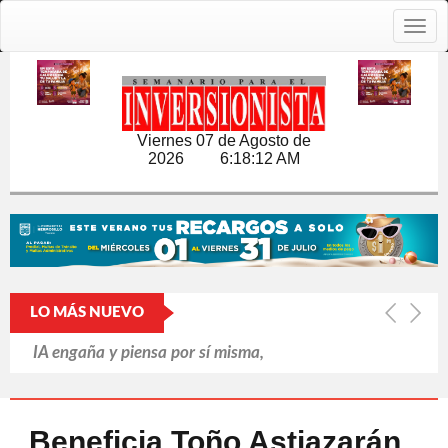
Togg
navig
Viernes 07 de Agosto de
2026
6:18:12 AM
LO MÁS NUEVO
IA engaña y piensa por sí misma,
revela informe británico
Putin refuerza la retaguardia ante la
Beneficia Toño Astiazarán