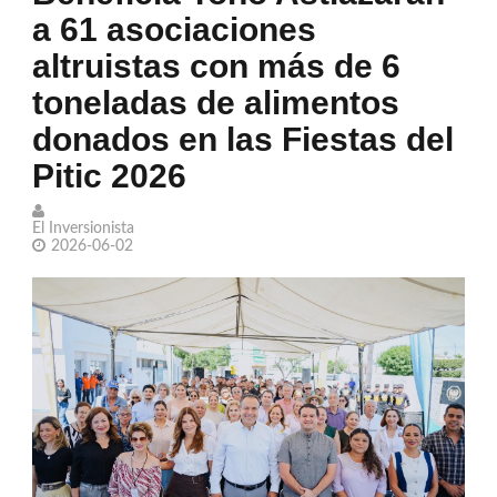
a 61 asociaciones
exitosa escalada ucraniana
altruistas con más de 6
Llama Trump 'repugnantes' a Canadá y
toneladas de alimentos
México por aranceles
donados en las Fiestas del
Par de jugadoras sonorenses de
Pitic 2026
hockey obtienen plata con México en
El Inversionista
2026-06-02
los JCC 2026
Leonardo DiCaprio busca salvar 100
especies en peligro de extinción