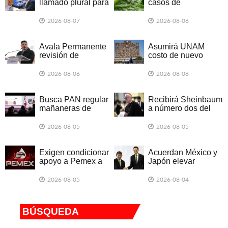
llamado plural para
casos de
exigir liberación de
ciclosporiasis
Ruffo
2026-08-07
2026-08-06
Avala Permanente
Asumirá UNAM
revisión de
costo de nuevo
'triangulaciones' de
examen
Samuel
2026-08-06
2026-08-06
Busca PAN regular
Recibirá Sheinbaum
mañaneras de
a número dos del
Sheinbaum
Vaticano
2026-08-05
2026-08-05
Exigen condicionar
Acuerdan México y
apoyo a Pemex a
Japón elevar
resultados
cooperación
económica
2026-08-05
2026-08-04
BÚSQUEDA