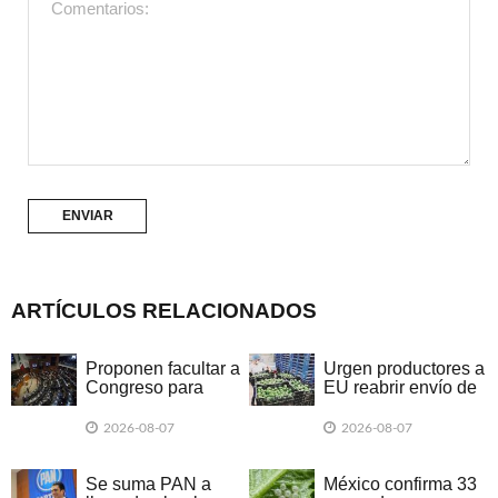
ARTÍCULOS RELACIONADOS
Proponen facultar a
Urgen productores a
Congreso para
EU reabrir envío de
legislar en materia
aguacate
de IA
2026-08-07
2026-08-07
Se suma PAN a
México confirma 33